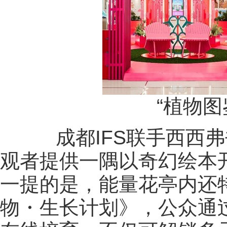
“植物图鉴
成都IFS联手西西弗
观者提供一隅以奇幻绘本
一提的是，能量花亭内还
物・生长计划》，公众通