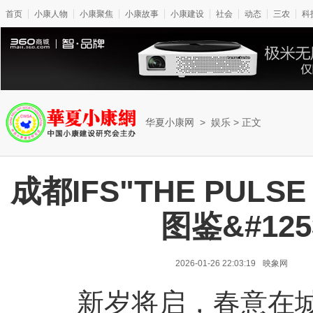
首页
小康人物
小康聚焦
小康故事
小康建设
社会
动态
三农
科
华夏小康网
>
娱乐
> 正文
成都IFS"THE PULS
图鉴&#12
2026-01-26 22:03:19
映象网
新岁将启，春意在城