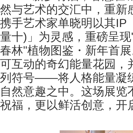
然与艺术的交汇中，重新感
携手艺术家单晓明以其IP「E
量十)」为灵感，重磅呈现"TH
春林"植物图鉴・新年首
可互动的奇幻能量花园，并
列符号——将人格能量凝
自然意趣之中。这场展览
祝福，更以鲜活创意，开