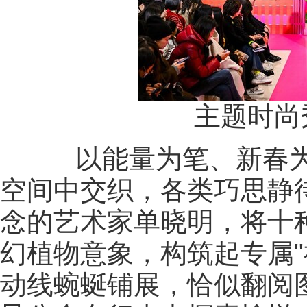
主题时尚秀
以能量为笔、新春为
空间中交织，各类巧思静待
念的艺术家单晓明，将十
幻植物意象，构筑起专属"
动线蜿蜒铺展，恰似翻阅