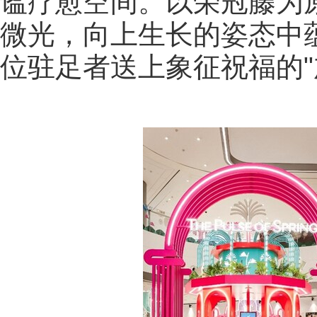
谧疗愈空间。以荣冠藤为原
微光，向上生长的姿态中
位驻足者送上象征祝福的"