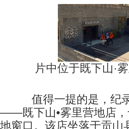
片中位于既下山·雾
值得一提的是，纪录
——既下山•雾里营地店
地窗口。该店坐落于贡山