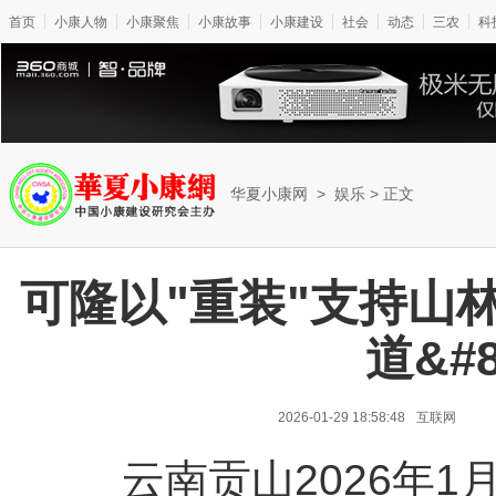
首页
小康人物
小康聚焦
小康故事
小康建设
社会
动态
三农
科
华夏小康网
>
娱乐
> 正文
可隆以"重装"支持山
道&#
2026-01-29 18:58:48
互联网
云南贡山2026年1月2