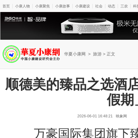
首页
小康人物
小康聚焦
小康故事
小康建设
社会
动态
三农
科
华夏小康网
>
旅游
> 正文
顺德美的臻品之选酒
假期
2026-06-01 16:48:21
映象网
万豪国际集团旗下臻品之选(T