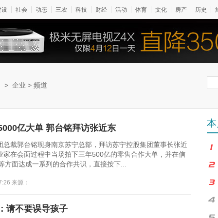
建设
社会
动态
三农
科技
财经
活动
体育
文化
房产
历史
网
>
企业
> 频道
本
5000亿大单 郭台铭拜访张近东
团总裁郭台铭现身南京苏宁总部，拜访苏宁控股集团董事长张近
业家在会面过程中当场拍下三年500亿的零售合作大单，并在信
等方面达成一系列的合作共识，直接按下...
17:26 来源：
：请不要误导孩子