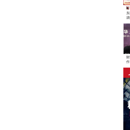
东
调
涨
财
作
中