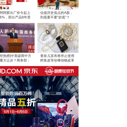
阿阿胶出厂价今起上
估值历史低点的A股，
6%，部分产品8年里
到底要不要“抄底”？
价15次
经热榜|中美磋商中方
香奈儿宣布将停止使用
重大让步？商务部：
鳄鱼皮等珍稀动物皮革
国与美国相互尊重