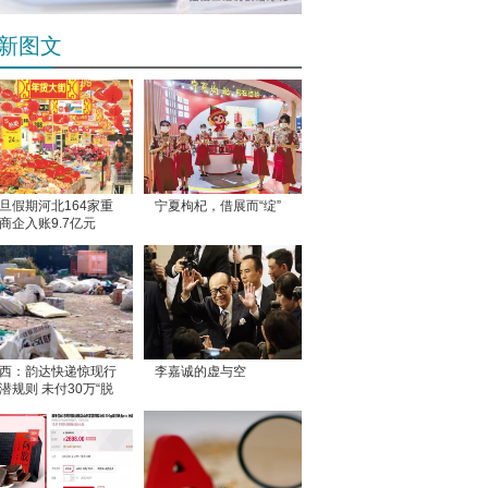
新图文
旦假期河北164家重
宁夏枸杞，借展而“绽”
商企入账9.7亿元
西：韵达快递惊现行
李嘉诚的虚与空
潜规则 未付30万“脱
费”遭断货关停