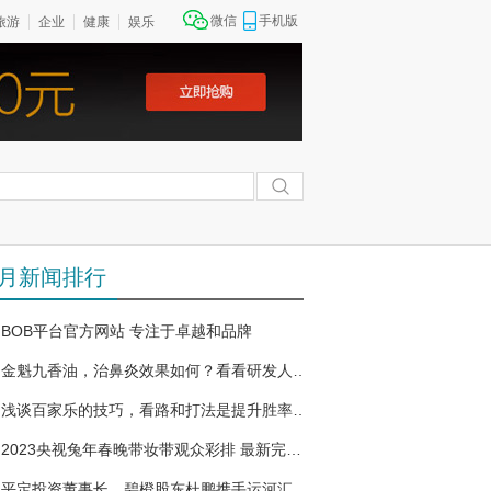
微信
手机版
旅游
企业
健康
娱乐
月新闻排行
BOB平台官方网站 专注于卓越和品牌
金魁九香油，治鼻炎效果如何？看看研发人谢金魁的实力就知道！
浅谈百家乐的技巧，看路和打法是提升胜率的关键！
2023央视兔年春晚带妆带观众彩排 最新完整节目单
平定投资董事长、碧橙股东杜鹏携手运河汇众创空间 为企业创新建设提供有力支撑