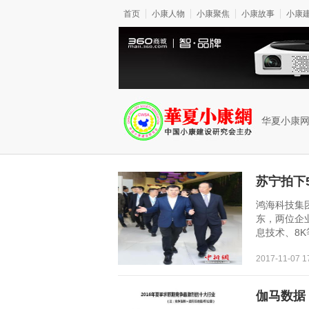
首页
小康人物
小康聚焦
小康故事
小康
华夏小康
苏宁拍下
鸿海科技集
东，两位企
息技术、8K
2017-11-07 
伽马数据