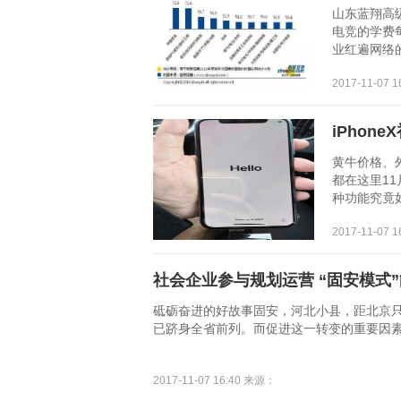
山东蓝翔高
电竞的学费每
业红遍网络的
2017-11-07 
iPhon
黄牛价格、外
都在这里11月
种功能究竟如
2017-11-07 
社会企业参与规划运营 “固安模式”
砥砺奋进的好故事固安，河北小县，距北京只
已跻身全省前列。而促进这一转变的重要因素，源
2017-11-07 16:40 来源：